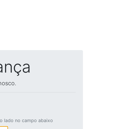
ança
nosco.
ao lado no campo abaixo