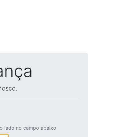
ança
nosco.
ao lado no campo abaixo