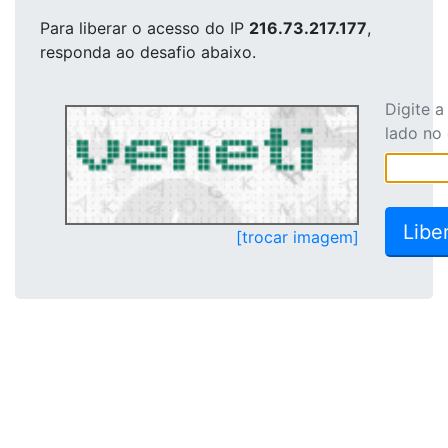
Para liberar o acesso
do IP
216.73.217.177
,
responda ao desafio abaixo.
Digite 
lado no
[trocar imagem]