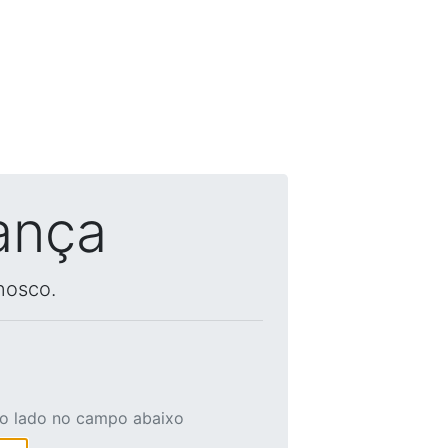
ança
nosco.
ao lado no campo abaixo