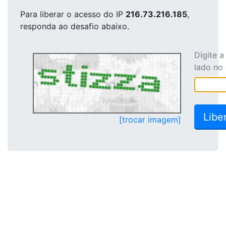
Para liberar o acesso
do IP
216.73.216.185
,
responda ao desafio abaixo.
Digite 
lado no
[trocar imagem]