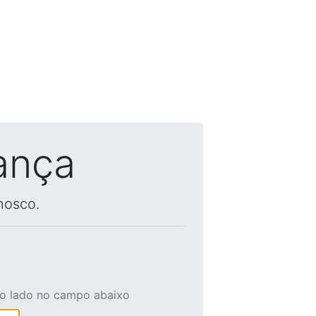
ança
nosco.
ao lado no campo abaixo