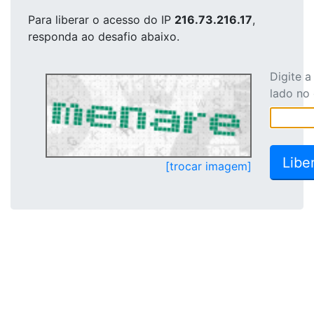
Para liberar o acesso
do IP
216.73.216.17
,
responda ao desafio abaixo.
Digite 
lado no
[trocar imagem]