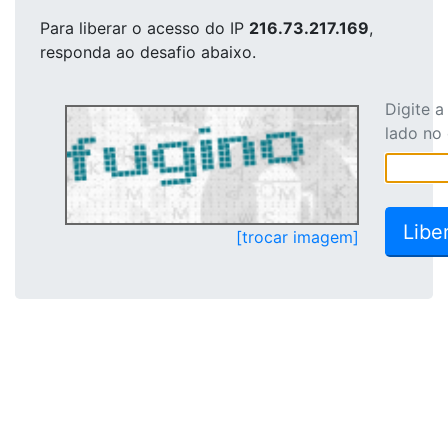
Para liberar o acesso
do IP
216.73.217.169
,
responda ao desafio abaixo.
Digite 
lado no
[trocar imagem]