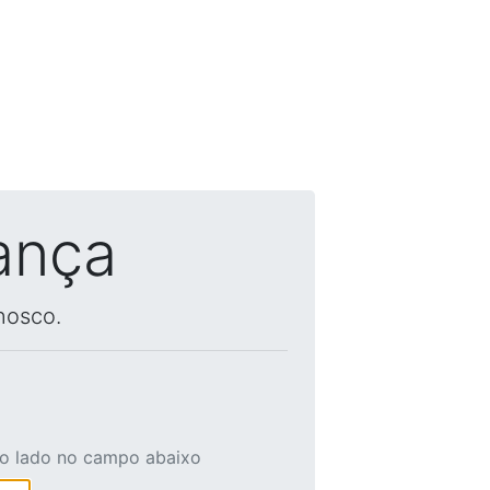
ança
nosco.
ao lado no campo abaixo