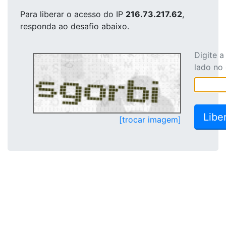
Para liberar o acesso
do IP
216.73.217.62
,
responda ao desafio abaixo.
Digite 
lado no
[trocar imagem]