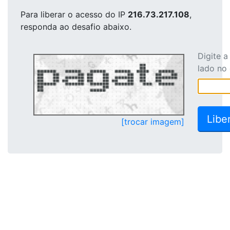
Para liberar o acesso
do IP
216.73.217.108
,
responda ao desafio abaixo.
Digite 
lado no
[trocar imagem]