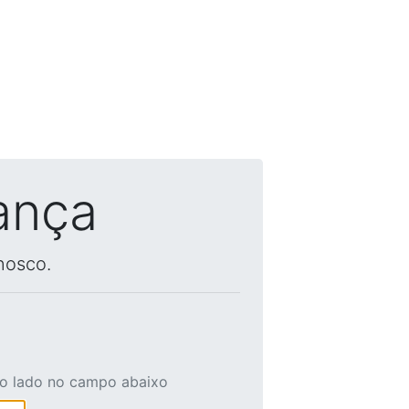
ança
nosco.
ao lado no campo abaixo