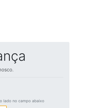
ança
nosco.
ao lado no campo abaixo