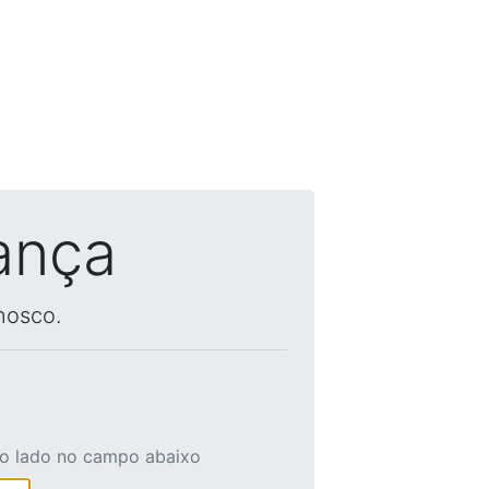
ança
nosco.
ao lado no campo abaixo