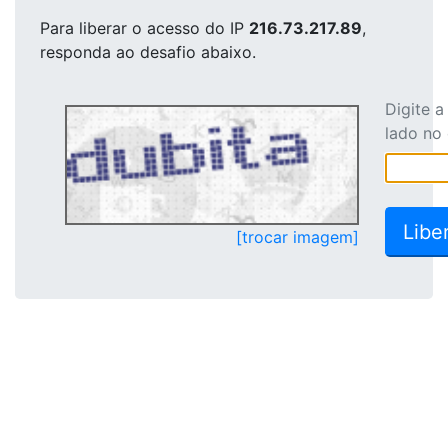
Para liberar o acesso
do IP
216.73.217.89
,
responda ao desafio abaixo.
Digite 
lado no
[trocar imagem]