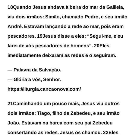
18
Quando Jesus andava à beira do mar da Galileia,
viu dois irmãos: Simão, chamado Pedro, e seu irmão
André. Estavam lançando a rede ao mar, pois eram
pescadores.
19
Jesus disse a eles: “Segui-me, e eu
farei de vós pescadores de homens”.
20
Eles
imediatamente deixaram as redes e o seguiram.
—
Palavra da Salvação.
—
Glória a vós, Senhor.
https://liturgia.cancaonova.com/
21
Caminhando um pouco mais, Jesus viu outros
dois irmãos: Tiago, filho de Zebedeu, e seu irmão
João. Estavam na barca com seu pai Zebedeu
consertando as redes. Jesus os chamou.
22
Eles