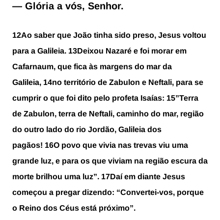
— Glória a vós, Senhor.
12
Ao saber que João tinha sido preso, Jesus voltou
para a Galileia.
13
Deixou Nazaré e foi morar em
Cafarnaum, que fica às margens do mar da
Galileia,
14
no território de Zabulon e Neftali, para se
cumprir o que foi dito pelo profeta Isaías:
15
”Terra
de Zabulon, terra de Neftali, caminho do mar, região
do outro lado do rio Jordão, Galileia dos
pagãos!
16
O povo que vivia nas trevas viu uma
grande luz, e para os que viviam na região escura da
morte brilhou uma luz”.
17
Daí em diante Jesus
começou a pregar dizendo: “Convertei-vos, porque
o Reino dos Céus está próximo”.