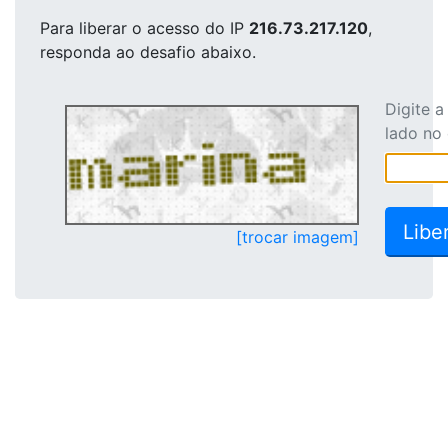
Para liberar o acesso
do IP
216.73.217.120
,
responda ao desafio abaixo.
Digite 
lado no
[trocar imagem]