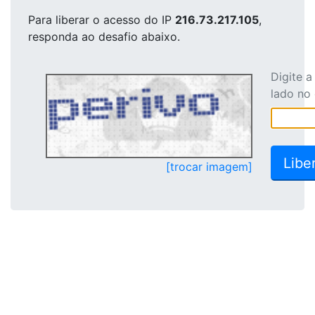
Para liberar o acesso
do IP
216.73.217.105
,
responda ao desafio abaixo.
Digite 
lado no
[trocar imagem]