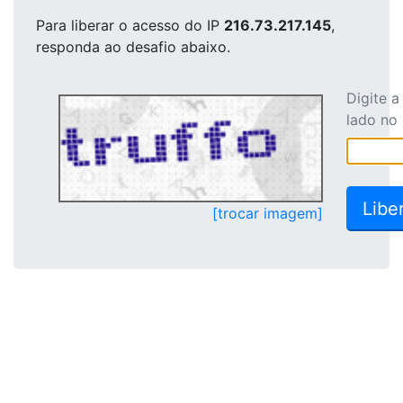
Para liberar o acesso
do IP
216.73.217.145
,
responda ao desafio abaixo.
Digite 
lado no
[trocar imagem]