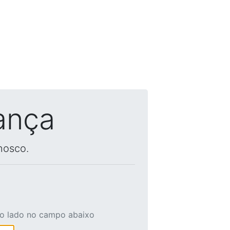
ança
nosco.
ao lado no campo abaixo