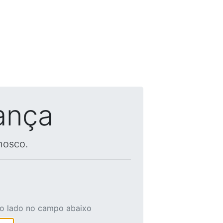
ança
nosco.
ao lado no campo abaixo