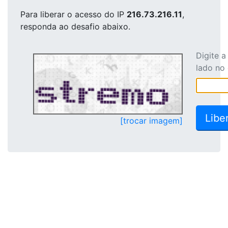
Para liberar o acesso
do IP
216.73.216.11
,
responda ao desafio abaixo.
Digite 
lado no
[trocar imagem]