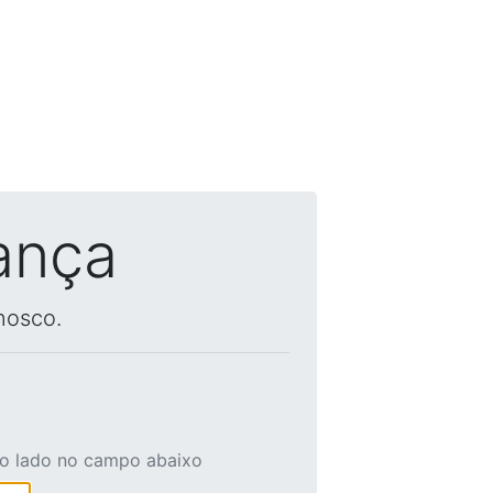
ança
nosco.
ao lado no campo abaixo