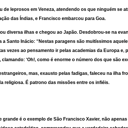
 de leprosos em Veneza, atendendo os que ninguém se atrevi
ização das Índias, e Francisco embarcou para Goa.
sitou diversa ilhas e chegou ao Japão. Desdobrou-se na eva
 a Santo Inácio: “Nestas paragens são muitíssimos aquele
itas vezes ao pensamento ir pelas academias da Europa e, po
, clamando: ‘Oh!, como é enorme o número dos que são exc
strangeiros, mas, exausto pelas fadigas, faleceu na ilha f
 religiosa. É patrono das missões entre os infiéis.
ia, e grande é o exemplo de São Francisco Xavier, não apena