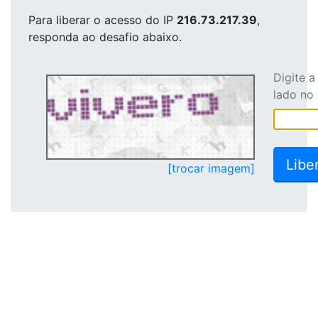
Para liberar o acesso
do IP
216.73.217.39
,
responda ao desafio abaixo.
Digite 
lado no
[trocar imagem]