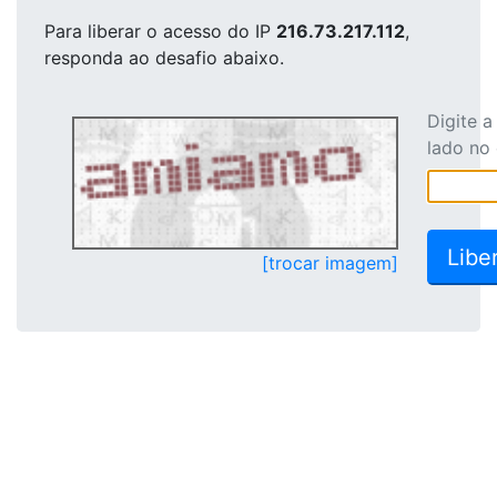
Para liberar o acesso
do IP
216.73.217.112
,
responda ao desafio abaixo.
Digite 
lado no
[trocar imagem]