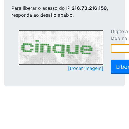
Para liberar o acesso
do IP
216.73.216.159
,
responda ao desafio abaixo.
Digite 
lado no
[trocar imagem]