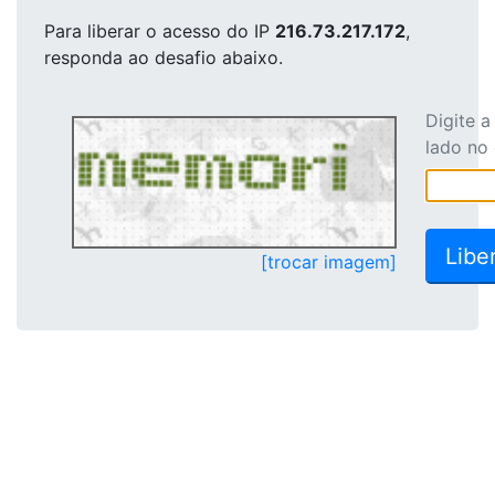
Para liberar o acesso
do IP
216.73.217.172
,
responda ao desafio abaixo.
Digite 
lado no
[trocar imagem]