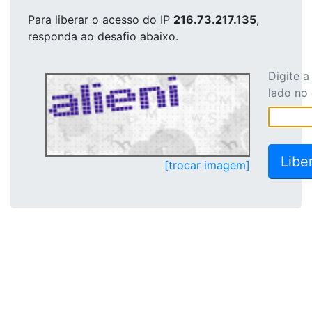
Para liberar o acesso
do IP
216.73.217.135
,
responda ao desafio abaixo.
Digite 
lado no
[trocar imagem]