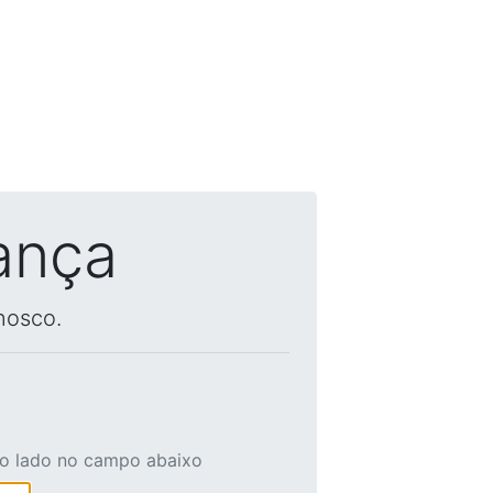
ança
nosco.
ao lado no campo abaixo