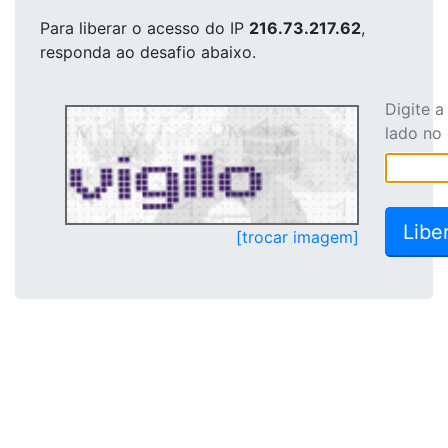
Para liberar o acesso
do IP
216.73.217.62
,
responda ao desafio abaixo.
Digite 
lado no
[trocar imagem]