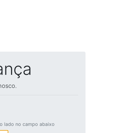
ança
nosco.
ao lado no campo abaixo